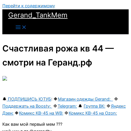
Перейти к содержимому
Gerand_TankMem
Счастливая рожа кв 44 —
смотри на Геранд.рф
🔔
ПОДПИШИСЬ ЮТУБ
:
🔶
Магазин одежды Gerand:
🔷
Поддержать на Boosty:
🔷
Telegram:
🔔
Группа ВК:
🔷
Яндекс
Дзен:
🔶
Комикс КВ-45 на WB:
🔷
Комикс КВ-45 на Ozon:
Как вам мой первый мем ???