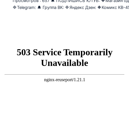
Просмотров : 657 🔔 ПОДПИШИСЬ ЮТУБ: 🔶Магазин од
🔷Telegram: 🔔 Группа ВК: 🔷Яндекс Дзен: 🔶Комикс КВ-