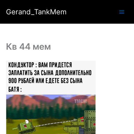
Перейти
Gerand_TankMem
к
содержимому
Кв 44 мем